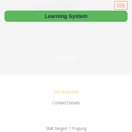
Skip
to
Learning System
content
Kontak Kami
Our Branches
Contact Details
SMK Negeri 1 Pugung