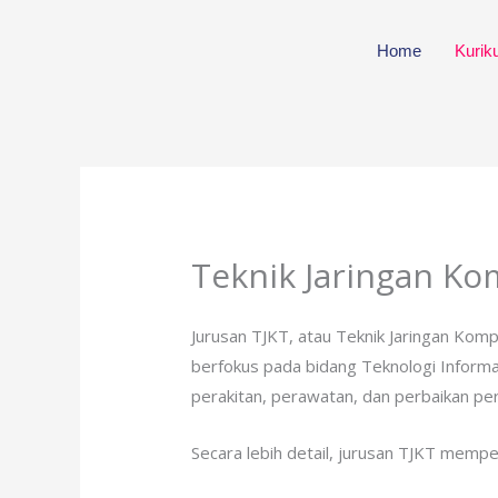
Skip
to
Home
Kurik
content
Teknik Jaringan Ko
Jurusan TJKT, atau Teknik Jaringan Kom
berfokus pada bidang Teknologi Informa
perakitan, perawatan, dan perbaikan p
Secara lebih detail, jurusan TJKT mempel