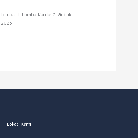
 Lomba :1. Lomba Kardus2. Gobak
us 2025
Lokasi Kami