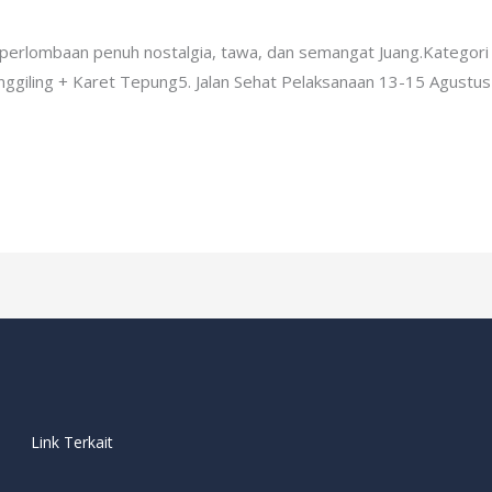
min
erlombaan penuh nostalgia, tawa, dan semangat Juang.Kategori
enggiling + Karet Tepung5. Jalan Sehat Pelaksanaan 13-15 Agust
Link Terkait