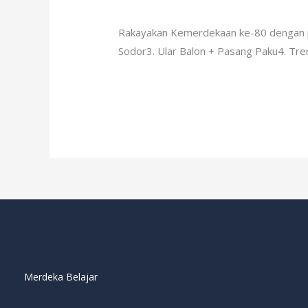
Leave a Comment
/
Ekstrakurikuler
/
ad
HU
RI
Rakayakan Kemerdekaan ke-80 dengan p
KE
Sodor3. Ular Balon + Pasang Paku4. Tr
80
Read More »
Merdeka Belajar